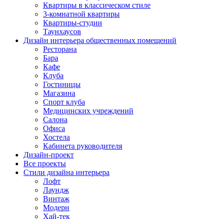
Квартиры в классическом стиле
3-комнатной квартиры
Квартиры-студии
Таунхаусов
Дизайн интерьера общественных помещений
Ресторана
Бара
Кафе
Клуба
Гостиницы
Магазина
Спорт клуба
Медицинских учреждений
Cалона
Офиса
Хостела
Кабинета руководителя
Дизайн-проект
Все проекты
Стили дизайна интерьера
Лофт
Лаундж
Винтаж
Модерн
Хай-тек